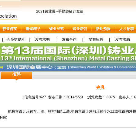
2021铸业展--手提袋征订邀请
行业精英
港铸精品
铸业展览
铸业培训
活动预报
人才招聘
|
会员交易所
|
发布求购
|
发布合作
|
发布招聘
|
发布求助
招聘
夹具
［信息编号:427 发布日期：2014/5/29 浏览次数： 8075 发布人
能独立设计压铸车、洗、钻的辅助工装,能独立设计冲剪压铸个水口或批锋的冲模
不限)