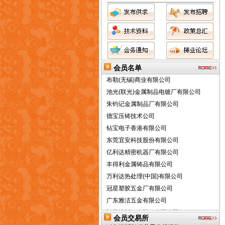
会员名单
布勒(无锡)商业有限公司
池光(联光)金属制品电镀厂有限公司
朱钧记金属制品厂有限公司
德宝压铸技术公司
钻宝电子香港有限公司
东莞宜安科技股份有限公司
亿利达精密机器厂有限公司
丰得利金属铸品有限公司
万利达热处理(中国)有限公司
[求购]
寻找通过熔模铸造/失蜡铸造方法
冠星塑胶五金厂有限公司
生产不锈钢安装平台的供应商
广东雅洁五金有限公司
[求购]
長期採購精鑄『刀盤墊』
恒昌涂料（惠阳）有限公司
[求助]
求购中港汽车牌照
会员交易所
兴炜五金厂有限公司
[合作]
诚征设备专业代理商