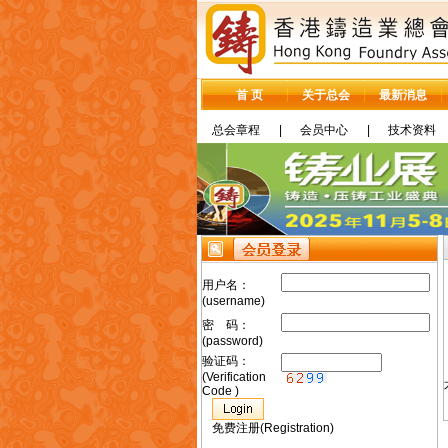
首 页
关于总会
最新消息
总会章程
|
会员中心
|
技术资料
用户名：
(username)
密 码：
(password)
验证码：
(Verification
Code )
免费注册(Registration)