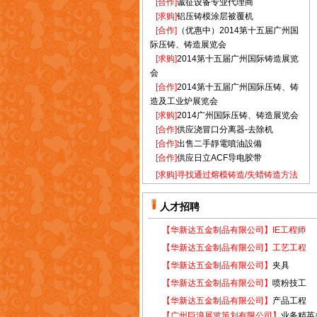
协益五金有限公司
[求购]
铝压铸模涂层被覆机
[合作]
（优惠中）2014第十五届广州国
鸿记金属制品厂
际压铸、铸造展览会
积架石油化工有限公司
[求购]
2014第十五届广州国际铸造展览
金晖电镀厂有限公司
会
金田电热科技有限公司
[合作]
2014第十五届广州国际压铸、铸
麒华行有限公司
造及工业炉展览会
[求购]
2014广州国际压铸、铸造展览会
联德机械有限公司
[合作]
供应浇冒口分离器-去除机
力丰精密机床有限公司
[合作]
出售二手靜電噴油設備
联弘实业有限公司
[合作]
供应日立ACF导电胶带
联泰橡胶制品厂
[求购]
寻找通过熔模铸造/失蜡铸造方法
陆氏钮扣工业有限公司
生产不锈钢安装平台的供应商
(龙记集团)龙记五金有限公司
[求购]
長期採購精鑄『刀盤墊』
人才招聘
[求助]
求购中港汽车牌照
欧亚特钢有限公司
[合作]
诚征设备专业代理商
【华新达五金制品有限公司】
IE工程师
金利合金制造工业(宁波)有限公司
[求购]
铝压铸模涂层被覆机
【华新达五金制品有限公司】
工艺工程
通汇汽车配件有限公司
[合作]
（优惠中）2014第十五届广州国
【华新达五金制品有限公司】
夹具
骏发玩具厂有限公司
际压铸、铸造展览会
金涛实业制品有限公司
[求购]
【华新达五金制品有限公司】
2014第十五届广州国际铸造展览
喷粉技工
会
安兴金属压铸有限公司
【华新达五金制品有限公司】
产品工程
[合作]
2014第十五届广州国际压铸、铸
【广州巨浪展览策划有限公司】
业务精英