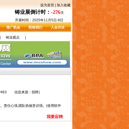
设为首页
|
加入收藏
铸业展倒计时：
-276
天
开展时间：2025年11月5日-8日
推广机会
联络我们
入会办法
|
铸业观点
|
： P463 信息来源：招聘］
。责任心强,团队协做意识强。(使用软件
我要应聘