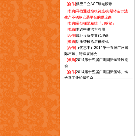
联泰橡胶制品厂
[求购]
寻找通过熔模铸造/失蜡铸造方法
陆氏钮扣工业有限公司
生产不锈钢安装平台的供应商
[求购]
長期採購精鑄『刀盤墊』
(龙记集团)龙记五金有限公司
[求助]
求购中港汽车牌照
欧亚特钢有限公司
[合作]
诚征设备专业代理商
金利合金制造工业(宁波)有限公司
[求购]
铝压铸模涂层被覆机
通汇汽车配件有限公司
[合作]
（优惠中）2014第十五届广州国
骏发玩具厂有限公司
际压铸、铸造展览会
[求购]
2014第十五届广州国际铸造展览
金涛实业制品有限公司
会
安兴金属压铸有限公司
[合作]
2014第十五届广州国际压铸、铸
太兴行(远东)有限公司
造及工业炉展览会
国泰达鸣金属制品厂有限公司
[求购]
2014广州国际压铸、铸造展览会
力孚石油有限公司
[合作]
供应浇冒口分离器-去除机
[合作]
出售二手靜電噴油設備
深圳市益联塑胶有限公司
[合作]
供应日立ACF导电胶带
成信机器厂有限公司
新艺五金电器制品厂有限公司
泰兴塑胶五金有限公司
颖新五金制品有限公司
泰钢合金有限公司
铿利实业有限公司