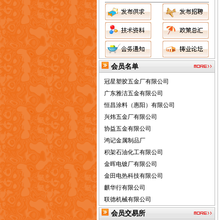
[求购]
寻找通过熔模铸造/失蜡铸造方法
会员名单
冠星塑胶五金厂有限公司
生产不锈钢安装平台的供应商
广东雅洁五金有限公司
[求购]
長期採購精鑄『刀盤墊』
恒昌涂料（惠阳）有限公司
[求助]
求购中港汽车牌照
兴炜五金厂有限公司
[合作]
诚征设备专业代理商
[求购]
铝压铸模涂层被覆机
协益五金有限公司
[合作]
（优惠中）2014第十五届广州国
鸿记金属制品厂
际压铸、铸造展览会
积架石油化工有限公司
[求购]
2014第十五届广州国际铸造展览
金晖电镀厂有限公司
会
金田电热科技有限公司
[合作]
2014第十五届广州国际压铸、铸
造及工业炉展览会
麒华行有限公司
[求购]
2014广州国际压铸、铸造展览会
联德机械有限公司
[合作]
供应浇冒口分离器-去除机
力丰精密机床有限公司
[合作]
出售二手靜電噴油設備
联弘实业有限公司
[合作]
会员交易所
供应日立ACF导电胶带