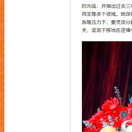
东莞亨利工艺制品有限公司
华凯成衣箱包配件有限公司
华晔科技有限公司
威利机铸制品有限公司
永业金属制品厂有限公司
永光国际商品有限公司
祥远精密压铸有限公司
东莞星河精密技术股份有限公司
广东伊之密精密机械股份有限公司
广东君孺律师事务所
东莞市坚优模具制品有限公司
捷高精机有限公司
广东鸿图科技股份有限公司
歌华国际有限公司
广东鸿泰科技股份有限公司
东莞市华兴隆模具钢材有限公司
东莞市耀盛工业炉有限公司
斯穆-碧根柏香港有限公司
国家智能铸造产业轻合金创新中心