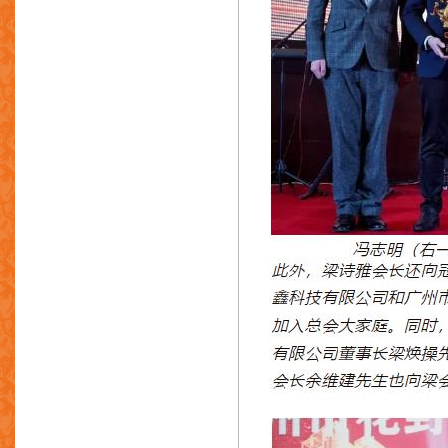
新时塑料厂
艺锋机铸有限公司
奥墅行
百得贸易有限公司
东莞泛亚金属制造有限公司
讯通展览公司
宝山国际有限公司
宝威五金
福大利有限公司
利盛(香港)有限公司
惠都工程贸易公司
新艺工业有限公司
伟澳照明实业有限公司
万昌洋行(钢材)有限公司
深圳宏达塑胶五金厂
深圳领威科技有限公司
深圳市派瑞科冶金材料有限公司
成盛五金坑辘行