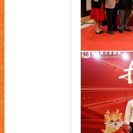
祥兴铸造有限公司
美轮集团有限公司
香港深富利贸易公司
精工铸造厂
精明铝品压铸制造厂有限公司
捷迅机械设备有限公司
镇星铸造厂
振业铸造厂
忠荣铸造(国际)有限公司
联志工业有限公司
港迪有限公司
东莞市力达有色金属有限公司
东莞鸿图精密压铸有限公司
绿色金属(香港)有限公司
永辉压铸厂有限公司
富来(东莞)压铸科技有限公司
仁兴集团
星达精密有限公司
广州市金弘精密铸造有限公司