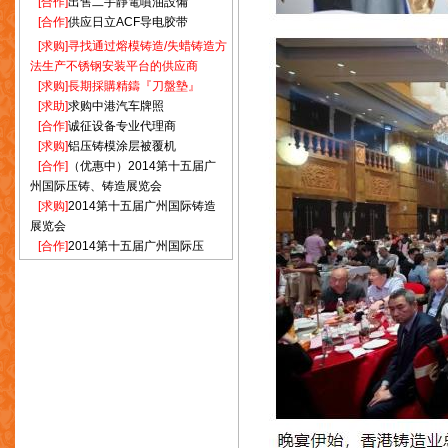
[求购]
寻找通过熔模铸造/失蜡铸造方
陆氏钮扣工业有限公司
法生产不锈钢安装平台的供应商
(龙记集团)龙记五金有限公司
[求购]
長期採購精鑄『刀盤墊』
欧亚特钢有限公司
[求助]
求购中港汽车牌照
金利合金制造工业(宁波)有限公司
[合作]
诚征设备专业代理商
[求购]
铝压铸模涂层被覆机
通汇汽车配件有限公司
[合作]
（优惠中）2014第十五届广
骏发玩具厂有限公司
州国际压铸、铸造展览会
金涛实业制品有限公司
[求购]
2014第十五届广州国际铸造
安兴金属压铸有限公司
展览会
太兴行(远东)有限公司
[合作]
2014第十五届广州国际压
铸、铸造及工业炉展览会
国泰达鸣金属制品厂有限公司
[求购]
2014广州国际压铸、铸造展
力孚石油有限公司
览会
深圳市益联塑胶有限公司
[合作]
供应浇冒口分离器-去除机
成信机器厂有限公司
[合作]
出售二手靜電噴油設備
新艺五金电器制品厂有限公司
[合作]
供应日立ACF导电胶带
泰兴塑胶五金有限公司
颖新五金制品有限公司
泰钢合金有限公司
铿利实业有限公司