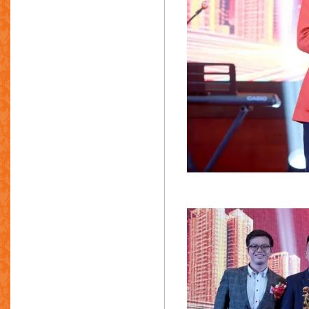
利丰五金有限公司
利记集团
利记五金有限公司
力达五金压铸制品厂
立兴(杨氏)有限公司
幸运工业集团有限公司
联发(炳记)五金铸造制品厂
联盛铸造厂
联泰铸模制造有限公司
利时集团(控股)有限公司
万新金属制品有限公司
文华洋行
万成号国际有限公司
广东现代铸造有限公司
嘉瑞科技（惠州）有限公司
明诚工程
明诚机械制造厂
鸿图制造厂有限公司
南方智达实业有限公司