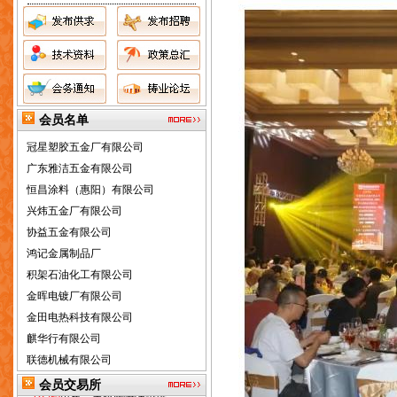
[求购]
寻找通过熔模铸造/失蜡铸造方
会员名单
法生产不锈钢安装平台的供应商
广东雅洁五金有限公司
[求购]
長期採購精鑄『刀盤墊』
[求助]
求购中港汽车牌照
恒昌涂料（惠阳）有限公司
[合作]
诚征设备专业代理商
兴炜五金厂有限公司
[求购]
铝压铸模涂层被覆机
协益五金有限公司
[合作]
（优惠中）2014第十五届广
鸿记金属制品厂
州国际压铸、铸造展览会
积架石油化工有限公司
[求购]
2014第十五届广州国际铸造
展览会
金晖电镀厂有限公司
[合作]
2014第十五届广州国际压
金田电热科技有限公司
铸、铸造及工业炉展览会
麒华行有限公司
[求购]
2014广州国际压铸、铸造展
联德机械有限公司
览会
力丰精密机床有限公司
[合作]
供应浇冒口分离器-去除机
[合作]
出售二手靜電噴油設備
联弘实业有限公司
会员交易所
[合作]
供应日立ACF导电胶带
联泰橡胶制品厂