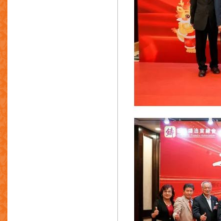
精艺金属厂有限公司
明记五金制品有限公司
永信五金塑胶制品厂有限公司
环球厨具制品厂有限公司
星展银行(香港)有限公司
诚信护航投资公司
艺确国际有限公司
雅来金属制品厂有限公司
极品实业有限公司
振亚发展有限公司
一胜百钢材有限公司
超卓金属制品(香港)有限公司
美基啓航电动车科技有限公司
金户电业有限公司
国泰金属制品厂
世纪龙合金模型有限公司
长长实业公司
洲亮集团有限公司
震雄工业园(深圳)有限公司