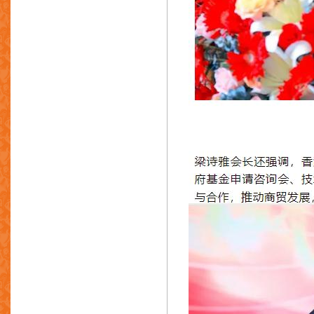
惠阳联丰电镀有限公司
东莞市奇特金属处理材料科技有限公
司
利保金属检测中心
东莞市东美石墨实业有限公司
港宝首饰铸造器材有限公司（连锁
店）
恩柏科软件(北亚)有限公司
捷成压铸制品厂有限公司
苏州圣美特压铸科技有限公司
东莞市高原炉业有限公司
翰晟达压铸制品厂有限公司
诚发螺丝五金有限公司
东莞市宝耐金属材料有限公司
Texsteel Handels Gmbh
宏基业发展有限公司
中山市继文五金塑料制品有限公司
珠海市斗门福联造型材料实业有限公
司
欧力士(亚洲)有限公司
佛山市啓新模具有限公司
广州明阳机电有限公司