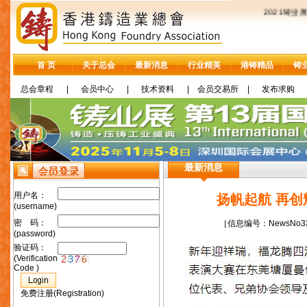
2021铸业
首 页
关于总会
最新消息
行业精英
港铸精品
铸
总会章程
|
会员中心
|
技术资料
|
会员交易所
|
发布求购
最新消息
用户名：
扬帆起航 再创
(username)
密 码：
［信息编号：NewsNo337
(password)
验证码：
(Verification
Code )
免费注册(Registration)