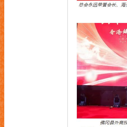
永华钢铁厂有限公司
一鸣实业制品厂有限公司
源发(香港)企业有限公司
玉记五金塑料厂有限公司
艺朗
日升五金铸造
深圳市伟兴金属制品有限公司
东莞捷劲机械设备有限公司
永祥(向荣)贸易有限公司
顺连工业有限公司
中国压铸网
菱沼(香港)有限公司
合成压铸金属制品厂有限公司
忠信制模（东莞）有限公司
乐丰工业集团有限公司
讯富(集团)有限公司
广东金亿合金制品有限公司
东莞市建升压铸科技有限公司