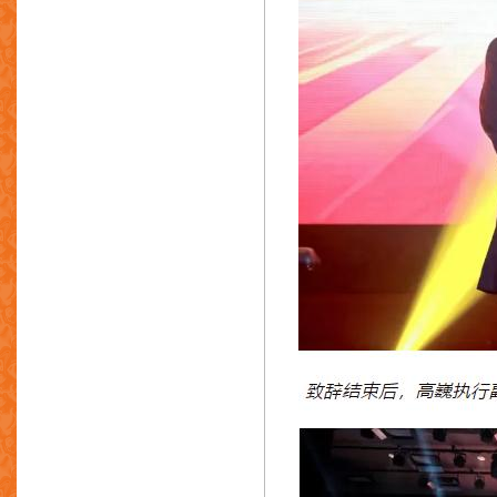
深圳市盈泰五金有限公司
东莞市华天兴邦智能装备股份有限公
司
东莞市天耀五金实业有限公司
深圳市华中行科技有限公司
意特佩雷斯压铸设备(上海)有限公司
东莞市海瑞压铸机械有限公司
港艺金塑胶有限公司
东莞耀升机电有限公司
恒宇五金制品厂有限公司
宜兴市锦桢铸造材料有限公司
深圳市嘉恒五金模具制品有限公司
东莞市美铁金属制品有限公司
亿翔智能设备（深圳）有限公司
广东北重特钢有限公司
金雅豪精密金属科技(深圳)股份有限公
司
雅基金属制品厂有限公司
天亿信息科技有限公司
东莞市美创新精密压铸有限公司
东莞市精卓实业有限公司