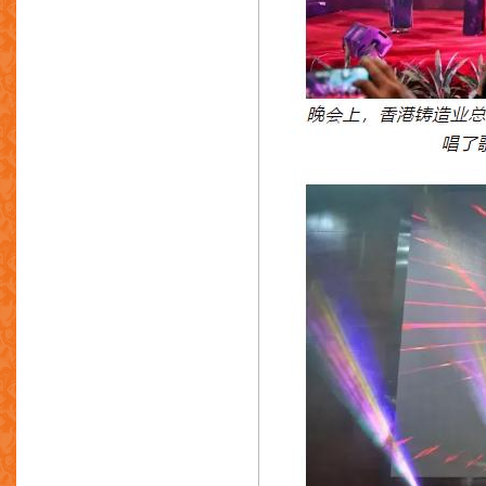
鑫是达香港有限公司
东莞市华铸模具科技有限公司
翔能金属再生资源(控股)有限公司
深圳市日昭自动化设备有限公司
南京瑭泽化工有限公司
苏州润特新材料科技有限公司
东莞市海盈精密五金有限公司
东莞市鹏润压铸材料科技有限公司
深圳市鼎正鑫科技有限公司
广东湛轩模具材料科技有限公司
广东三和兴模具材料科技有限公司
深圳市昌本科技有限公司
深圳市昊丹机电设备有限公司
东莞市先锋特殊钢有限公司
广东三合液压有限公司
东莞市容邦尚电子科技有限公司
佛山市南海创利有色金属制品有限公
司
金博科技有限公司
东莞肯纳特压铸特钢有限公司