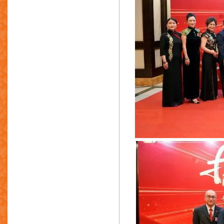
润星泰(香港)有限公司
凤城市格汝特汽研有限责任公司
新台通商股份有限公司
金盟科技(深圳)有限公司
欧佩德伺服电机节能系统有限公司
东莞市民冠五金制品有限公司
广东华氏模具技术有限公司
东莞市斯优克润滑油有限公司
南京艾布纳密封技术股份有限公司
东莞市安馨智能科技有限公司
东莞燊安塑胶模具有限公司
东莞市蓝宝德润滑油科技有限公司
东莞市协润金属有限公司
广州市鑫煜铸造设备材料制造有限公
司
东莞市新康机械设备有限公司
华茂机械工程有限公司
烈燄有限公司
昌兴金属压铸制品厂